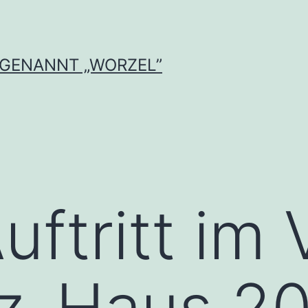
 GENANNT „WORZEL”
ftritt im 
cz-Haus 2