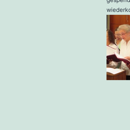
gespende
wiederk