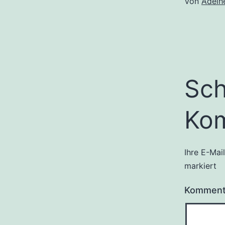
Von
Adelh
Sch
Ko
Ihre E-Mai
markiert
Kommen