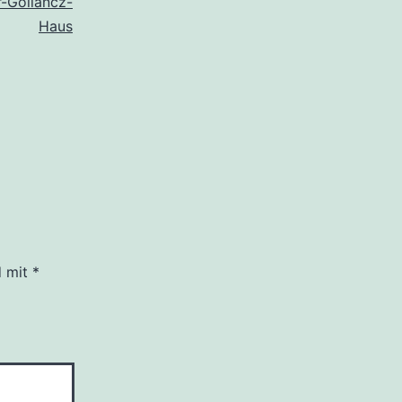
r-Gollancz-
Haus
d mit
*