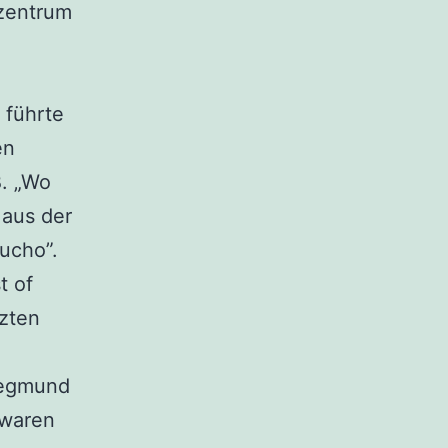
ezentrum
 führte
en
B. „Wo
 aus der
ucho”.
t of
tzten
iegmund
 waren