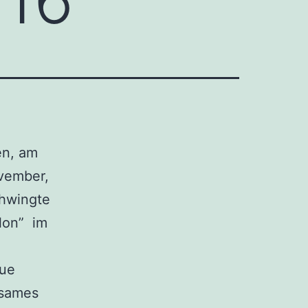
en, am
vember,
chwingte
lon” im
aue
nsames