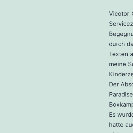
Vicotor
Service
Begegnu
durch da
Texten a
meine So
Kinderze
Der Absc
Paradise
Boxkamp
Es wurd
hatte au