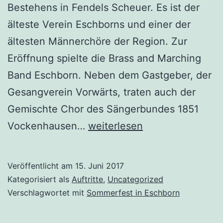
Bestehens in Fendels Scheuer. Es ist der
älteste Verein Eschborns und einer der
ältesten Männerchöre der Region. Zur
Eröffnung spielte die Brass and Marching
Band Eschborn. Neben dem Gastgeber, der
Gesangverein Vorwärts, traten auch der
Gemischte Chor des Sängerbundes 1851
Besuch
Vockenhausen…
weiterlesen
beim
Gesangverein
Veröffentlicht am
15. Juni 2017
Vorwärts
Kategorisiert als
Auftritte
,
Uncategorized
1842
Verschlagwortet mit
Sommerfest in Eschborn
Eschborn