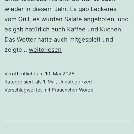
wieder in diesem Jahr. Es gab Leckeres
vom Grill, es wurden Salate angeboten, und
es gab natürlich auch Kaffee und Kuchen.
Das Wetter hatte auch mitgespielt und
Die
zeigte…
weiterlesen
„Worzel“
und
Veröffentlicht am
10. Mai 2026
der
Kategorisiert als
1. Mai
,
Uncategorized
1.Mai
Verschlagwortet mit
Frauenchor Worzel
2026