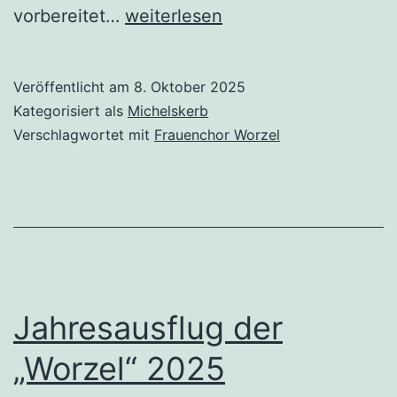
Die
vorbereitet…
weiterlesen
„Worzel“
auf
Veröffentlicht am
8. Oktober 2025
der
Kategorisiert als
Michelskerb
Michelskerb
Verschlagwortet mit
Frauenchor Worzel
2025
Jahresausflug der
„Worzel“ 2025