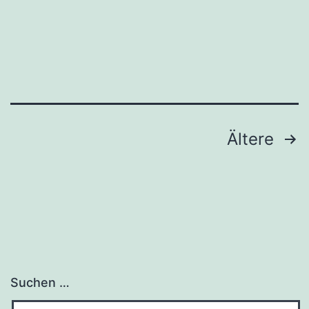
Seitennummerierung
Ältere
der
Beiträge
Suchen …