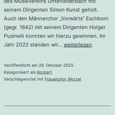
des Musikvereins Unterliederbach mit
seinem Dirigenten Simon Kunst geholt.
Auch den Männerchor „Vorwärts“ Eschborn
(gegr. 1842) mit seinem Dirigenten Holger
Pusinelli konnten wir hierzu gewinnen. Im
Jahreskonzert
Jahr 2022 standen wir…
weiterlesen
der
„Worzel“
Veröffentlicht am
26. Oktober 2025
Oktober
Kategorisiert als
Konzert
2025
Verschlagwortet mit
Frauenchor Worzel